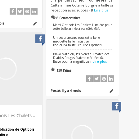
charpentiers sur leur Tour de France.
Cette année Coterie Borgne a taillé sa
réception avec succès - B
Lire plus
8 Commentaires
ois
Merci Optibois Les Chalets Lumière pour
cette belle année à vos côtés 😁💪
Un beau treteau sous cette belle
maquette belle initiative.
Bonjour à toute l'équipe Optibois !
Bravo Mathieu, les bières au match des
Diables Rouges étaient méritées 😊.
Lire plus
Bravo pour la magnifique r
130 J'aime
Posté:
Il y'a 4 mois
Optibois Les Chalets Lumière
blication de Optibois
mière