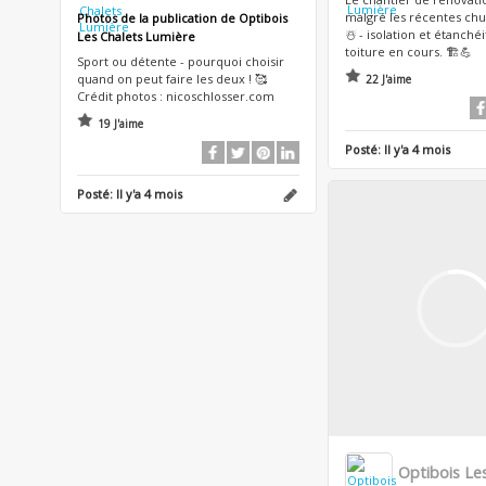
malgré les récentes chu
Photos de la publication de Optibois
☃️ - isolation et étanchéi
Les Chalets Lumière
toiture en cours. 🏗💪
Sport ou détente - pourquoi choisir
quand on peut faire les deux ! 🥰
22 J'aime
Crédit photos : nicoschlosser.com
19 J'aime
Posté:
Il y'a 4 mois
Posté:
Il y'a 4 mois