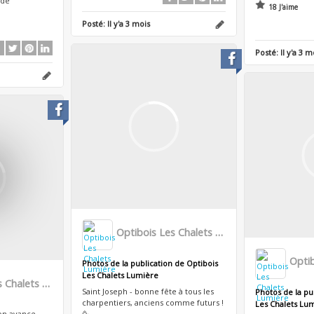
 de
18 J'aime
Posté:
Il y'a 3 mois
Posté:
Il y'a 3 m
Optibois Les Chalets Lumière
Photos de la publication de Optibois
Les Chalets Lumière
Optibois Les Chalets Lumière
Saint Joseph - bonne fête à tous les
Photos de la pu
charpentiers, anciens comme futurs !
Les Chalets Lu
ion avance
🥳