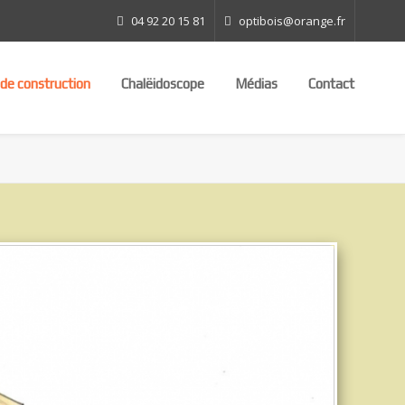
04 92 20 15 81
optibois@orange.fr
 de construction
Chalëidoscope
Médias
Contact