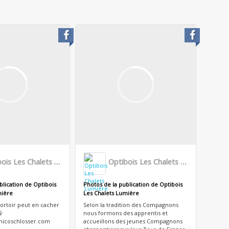
Optibois Les Chalets Lumière
Optibois Les Chalets Lumière
blication de Optibois
Photos de la publication de Optibois
mière
Les Chalets Lumière
dortoir peut en cacher
Selon la tradition des Compagnons

nous formons des apprentis et
 nicoschlosser.com
accueillons des jeunes Compagnons