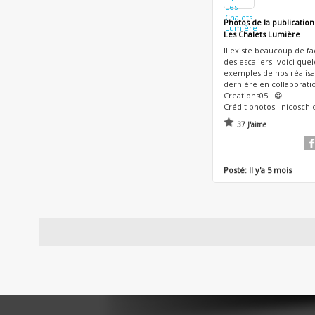
Photos de la publication
Les Chalets Lumière
Il existe beaucoup de fa
des escaliers- voici que
exemples de nos réalisat
dernière en collaborati
Creations05 ! 😀
Crédit photos : nicosch
37 J'aime
Posté:
Il y'a 5 mois