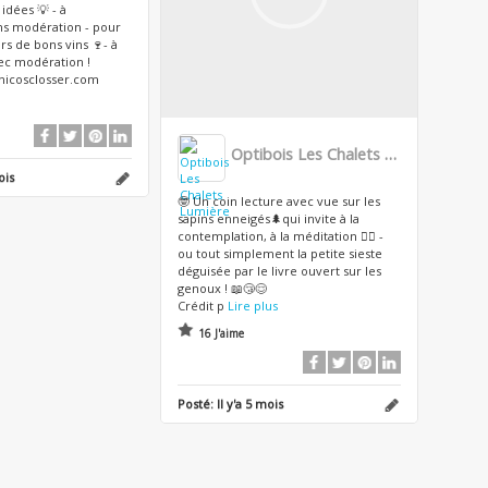
idées 💡 - à
s modération - pour
rs de bons vins 🍷- à
c modération !
 nicosclosser.com
Optibois Les Chalets Lumière
ois
🤓 Un coin lecture avec vue sur les
sapins enneigés🌲qui invite à la
contemplation, à la méditation 🧘‍♀️ -
ou tout simplement la petite sieste
déguisée par le livre ouvert sur les
genoux ! 📖😴😌
Crédit p
Lire plus
16 J'aime
Posté:
Il y'a 5 mois