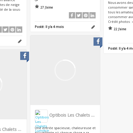
Nous avons des 
tes de neige
consommer san
27 J'aime
té de la sous-
tous les amateu
consommer ave
Crédit photos :
Posté:
Il y'a 4 mois
22 J'aime
Posté:
Il y'a 4 m
Optibois Les Chalets Lumière
Une entrée spacieuse, chaleureuse et
Optibois Les Chalets Lumière
accueillante où chaque chose a sa