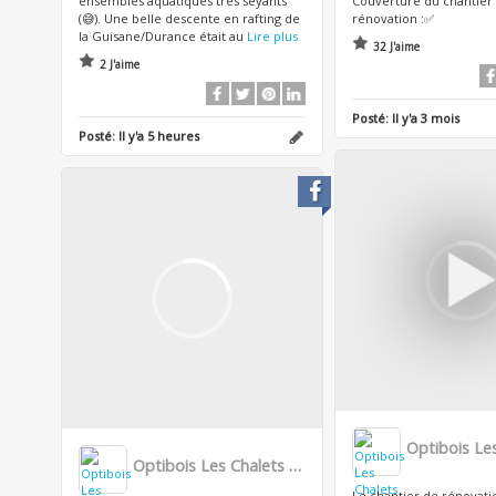
ensembles aquatiques très seyants
Couverture du chantier
(😅). Une belle descente en rafting de
rénovation :✅
la Guisane/Durance était au
Lire plus
32 J'aime
2 J'aime
Posté:
Il y'a 3 mois
Posté:
Il y'a 5 heures
Optibois Les Chalets Lumière
Le chantier de rénovat