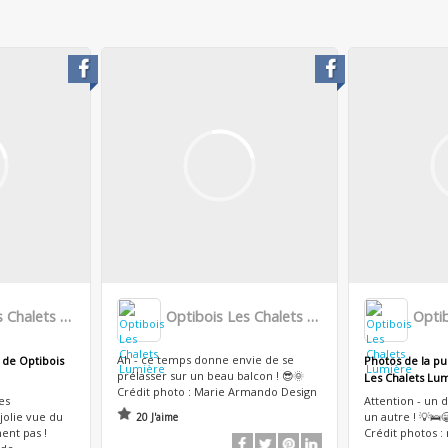
Optibois Les Chalets Lumière
Optibois Les Chalets Lumière
Ah - ce temps donne envie de se
 de Optibois
Photos de la pu
prélasser sur un beau balcon ! 😎🌞
Les Chalets Lu
Crédit photo : Marie Armando Design
es
Attention - un 
 jolie vue du
un autre ! 💡🛌
20 J'aime
ent pas !
Crédit photos :