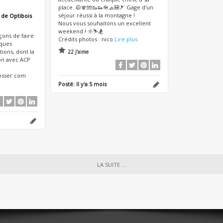
place. 🧥🧣🧤🥾👟🪖🧢🎒🎿 Gage d'un
séjour réussi à la montagne !
 de Optibois
Nous vous souhaitons un excellent
weekend ! 🌞⛷️🏂
çons de faire
Crédits photos : nico
Lire plus
lques
ions, dont la
22 J'aime
on avec ACP
losser.com
Posté:
Il y'a 5 mois
LA SUITE ...