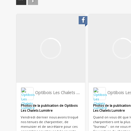
Optibois Les Chalets Lumière
Photos de la publication de Optibois
Photos de la publication
Les Chalets Lumière
Les Chalets Lumière
Vendredi dernier nous avons troqué
Quand on vous dit que l
nos tenues de charpentier, de
charpentiers ont la plus
menuisier et de secrétaire pour ces
"bureau" - on ne vous m